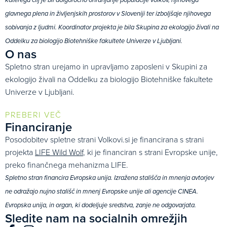
katerega cilj je bil dolgoročno ohranjanje populacije volkov, njihovega
glavnega plena in življenjskih prostorov v Sloveniji ter izboljšaje njihovega
sobivanja z ljudmi. Koordinator projekta je bila Skupina za ekologijo živali na
Oddelku za biologijo Biotehniške fakultete Univerze v Ljubljani.
O nas
Spletno stran urejamo in upravljamo zaposleni v Skupini za
ekologijo živali na Oddelku za biologijo Biotehniške fakultete
Univerze v Ljubljani.
PREBERI VEČ
Financiranje
Posodobitev spletne strani Volkovi.si je financirana s strani
projekta
LIFE Wild Wolf
, ki je financiran s strani Evropske unije,
preko finančnega mehanizma LIFE.
Spletno stran financira Evropska unija. Izražena stališča in mnenja avtorjev
ne odražajo nujno stališč in mnenj Evropske unije ali agencije CINEA.
Evropska unija, in organ, ki dodeljuje sredstva, zanje ne odgovarjata.
Sledite nam na socialnih omrežjih