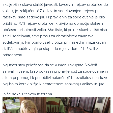
akcije »Raziskava stališč javnosti, lovcev in rejcev drobnice do
volka«, je zaključeno! Z odzivi in sodelovanjem rejcev pri
raziskavi smo zadovoljni. Pripravljenih za sodelovanje je bilo
približno 75% rejcev drobnice, ki živijo na območju stalne in
občasne prisotnosti volka. Vse tiste, ki pri raziskavi stališč niso
želeli sodelovati, smo prosili za obrazložitev zavrnitve
sodelovanja, kar bomo vzeli v obzir pri naslednjih raziskavah
stališč in načrtovanju pristopa do rejcev domačih živali v
prihodnosti.
Naj izkoristim priložnost, da se v imenu skupine SloWolf
zahvalim vsem, ki so pokazali pripravljenost za sodelovanje in
s tem pripomogli k pridobitvi natančnejših rezultatov raziskave.
Naj bo to korak bližje k nemotenem sobivanju volkov in ljudi.
In še nekaj utrinkov iz terena…