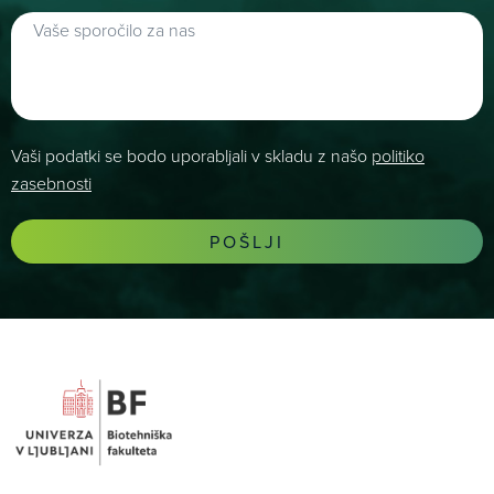
Vaši podatki se bodo uporabljali v skladu z našo
politiko
zasebnosti
POŠLJI