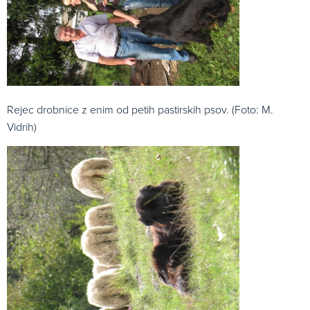
Rejec drobnice z enim od petih pastirskih psov. (Foto: M.
Vidrih)