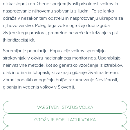
nizka stopnja družbene sprejemljivosti prisotnosti volkov in
nasprotovanje njihovemu sobivanju z ljudmi. To se lahko
odraža v nezakonitem odstrelu in nasprotovanju ukrepom za
njihovo varstvo. Poleg tega volke ogrožajo tudi izguba
življenjskega prostora, prometne nesreče ter križanje s psi
(hibridizacija) idr.
Spremljanje populacije: Populacijo volkov spremljajo
strokovnjaki v okviru nacionalnega monitoringa. Uporabljajo
neinvazivne metode, kot so genetsko vzorčenje iz iztrebkov,
dlak in urina in fotopasti, ki zaznajo gibanje živali na terenu.
Zbrani podatki omogočajo boljše razumevanje številčnosti,
gibanja in vedenja volkov v Sloveniji.
VARSTVENI STATUS VOLKA
GROŽNJE POPULACIJI VOLKA