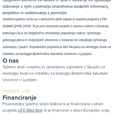
sobivanje z njim s pomočjo znanstveno podprtih informacij,
projektov in sodelovanja z javnostjo.
Vsebina spletne strani je v določenih delih zajeta iz vsebine projekta LIFE+
SloWolf (2010-2013). To je prvi slovenski projekt o varstvu volkov v Sloveniji,
katerega cilj je bil dolgoročno ohranjanje populacije volkov, njihovega
glavnega plena in življenjskih prostorov v Sloveniji ter izboljšaje njihovega
sobivanja z ljudmi. Koordinator projekta je bila Skupina za ekologijo živali na
Oddelku za biologijo Biotehniške fakultete Univerze v Ljubljani.
O nas
Spletno stran urejamo in upravljamo zaposleni v Skupini za
ekologijo živali na Oddelku za biologijo Biotehniške fakultete
Univerze v Ljubljani.
PREBERI VEČ
Financiranje
Posodobitev spletne strani Volkovi.si je financirana s strani
projekta
LIFE Wild Wolf
, ki je financiran s strani Evropske unije,