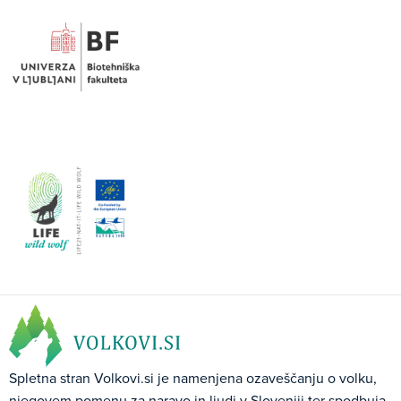
Spletna stran Volkovi.si je namenjena ozaveščanju o volku,
njegovem pomenu za naravo in ljudi v Sloveniji ter spodbuja