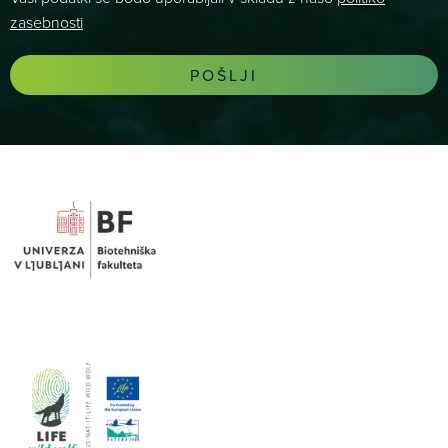
zasebnosti
POŠLJI