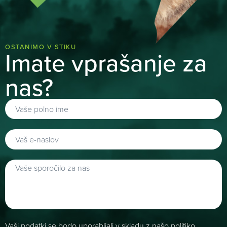
OSTANIMO V STIKU
Imate vprašanje za
nas?
Vaši podatki se bodo uporabljali v skladu z našo
politiko