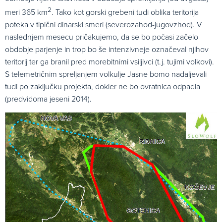
2
meri 365 km
. Tako kot gorski grebeni tudi oblika teritorija
poteka v tipični dinarski smeri (severozahod-jugovzhod). V
naslednjem mesecu pričakujemo, da se bo počasi začelo
obdobje parjenje in trop bo še intenzivneje označeval njihov
teritorij ter ga branil pred morebitnimi vsiljivci (t.j. tujimi volkovi).
S telemetričnim spreljanjem volkulje Jasne bomo nadaljevali
tudi po zaključku projekta, dokler ne bo ovratnica odpadla
(predvidoma jeseni 2014).