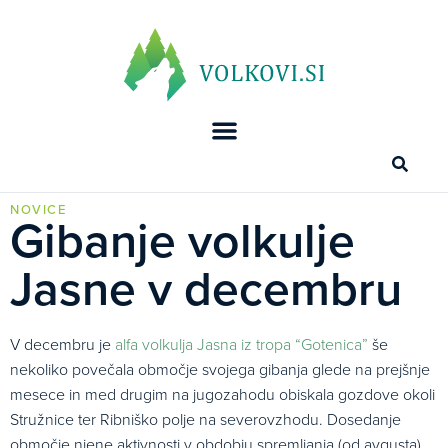
NOVICE
Gibanje volkulje
Jasne v decembru
V decembru je
alfa volkulja Jasna iz tropa “Gotenica”
še
nekoliko povečala območje svojega gibanja glede na prejšnje
mesece in med drugim na jugozahodu obiskala gozdove okoli
Stružnice ter Ribniško polje na severovzhodu. Dosedanje
območje njene aktivnosti v obdobju spremljanja (od avgusta)