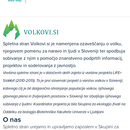
Spletna stran Volkovi.si je namenjena ozaveščanju o volku,
njegovem pomenu za naravo in ljudi v Sloveniji ter spodbuja
sobivanje z njim s pomočjo znanstveno podprtih informacij,
projektov in sodelovanja z javnostjo.
Vsebina spletne strani je v določenih delih zajeta iz vsebine projekta LIFE+
SloWolf (2010-2013). To je prvi slovenski projekt o varstvu volkov v Sloveniji,
katerega cilj je bil dolgoročno ohranjanje populacije volkov, njihovega
glavnega plena in življenjskih prostorov v Sloveniji ter izboljšaje njihovega
sobivanja z ljudmi. Koordinator projekta je bila Skupina za ekologijo živali na
Oddelku za biologijo Biotehniške fakultete Univerze v Ljubljani.
O nas
Spletno stran urejamo in upravljamo zaposleni v Skupini za