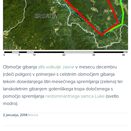
Območje gibanja
alfa volkulje Jasne
v mesecu decembru
(rdeči poligon) v primerjavi s celotnim območjem gibanja
tekom dosedanjega štiri-mesečnega spremljanja (zeleno) ter
lanskoletnim gibanjem goteniškega tropa določenega s
pomočjo spremljanja
nedominantnega samca Luke
(svetlo
modro).
2 januarja, 2014
Novica