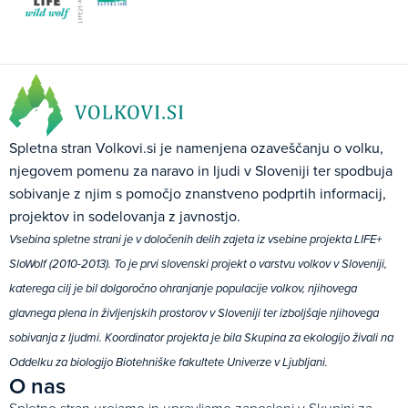
Spletna stran Volkovi.si je namenjena ozaveščanju o volku,
njegovem pomenu za naravo in ljudi v Sloveniji ter spodbuja
sobivanje z njim s pomočjo znanstveno podprtih informacij,
projektov in sodelovanja z javnostjo.
Vsebina spletne strani je v določenih delih zajeta iz vsebine projekta LIFE+
SloWolf (2010-2013). To je prvi slovenski projekt o varstvu volkov v Sloveniji,
katerega cilj je bil dolgoročno ohranjanje populacije volkov, njihovega
glavnega plena in življenjskih prostorov v Sloveniji ter izboljšaje njihovega
sobivanja z ljudmi. Koordinator projekta je bila Skupina za ekologijo živali na
Oddelku za biologijo Biotehniške fakultete Univerze v Ljubljani.
O nas