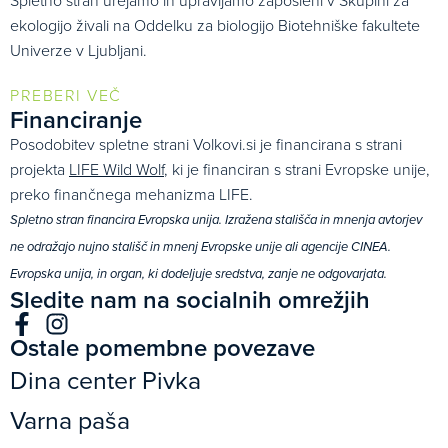
Spletno stran urejamo in upravljamo zaposleni v Skupini za
ekologijo živali na Oddelku za biologijo Biotehniške fakultete
Univerze v Ljubljani.
PREBERI VEČ
Financiranje
Posodobitev spletne strani Volkovi.si je financirana s strani
projekta
LIFE Wild Wolf
, ki je financiran s strani Evropske unije,
preko finančnega mehanizma LIFE.
Spletno stran financira Evropska unija. Izražena stališča in mnenja avtorjev
ne odražajo nujno stališč in mnenj Evropske unije ali agencije CINEA.
Evropska unija, in organ, ki dodeljuje sredstva, zanje ne odgovarjata.
Sledite nam na socialnih omrežjih
Ostale pomembne povezave
Dina center Pivka
Varna paša