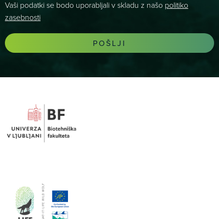
Vaši podatki se bodo uporabljali v skladu z našo
politiko
zasebnosti
POŠLJI