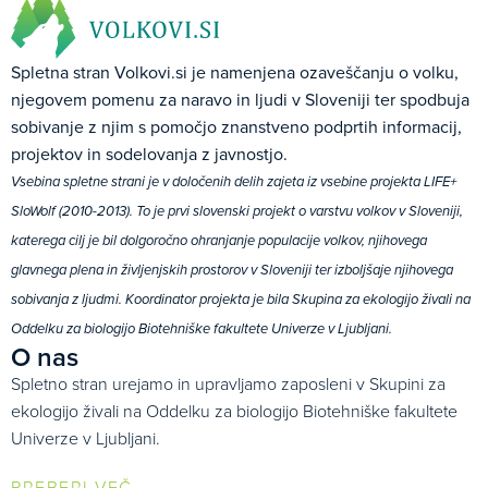
Spletna stran Volkovi.si je namenjena ozaveščanju o volku,
njegovem pomenu za naravo in ljudi v Sloveniji ter spodbuja
sobivanje z njim s pomočjo znanstveno podprtih informacij,
projektov in sodelovanja z javnostjo.
Vsebina spletne strani je v določenih delih zajeta iz vsebine projekta LIFE+
SloWolf (2010-2013). To je prvi slovenski projekt o varstvu volkov v Sloveniji,
katerega cilj je bil dolgoročno ohranjanje populacije volkov, njihovega
glavnega plena in življenjskih prostorov v Sloveniji ter izboljšaje njihovega
sobivanja z ljudmi. Koordinator projekta je bila Skupina za ekologijo živali na
Oddelku za biologijo Biotehniške fakultete Univerze v Ljubljani.
O nas
Spletno stran urejamo in upravljamo zaposleni v Skupini za
ekologijo živali na Oddelku za biologijo Biotehniške fakultete
Univerze v Ljubljani.
PREBERI VEČ