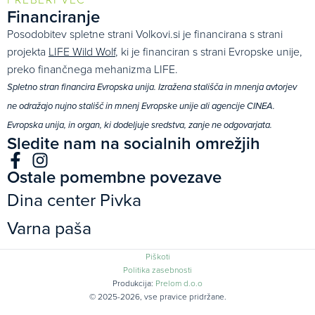
Financiranje
Posodobitev spletne strani Volkovi.si je financirana s strani
projekta
LIFE Wild Wolf
, ki je financiran s strani Evropske unije,
preko finančnega mehanizma LIFE.
Spletno stran financira Evropska unija. Izražena stališča in mnenja avtorjev
ne odražajo nujno stališč in mnenj Evropske unije ali agencije CINEA.
Evropska unija, in organ, ki dodeljuje sredstva, zanje ne odgovarjata.
Sledite nam na socialnih omrežjih
Ostale pomembne povezave
Dina center Pivka
Varna paša
Piškoti
Politika zasebnosti
Produkcija:
Prelom d.o.o
© 2025-2026, vse pravice pridržane.