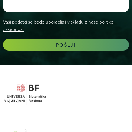
Vaši podatki se bodo uporabljali v skladu z našo
politiko
zasebnosti
POŠLJI