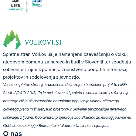
Spletna stran Volkovi.si je namenjena ozaveščanju o volku,
njegovem pomenu za naravo in ljudi v Sloveniji ter spodbuja
sobivanje z njim s pomočjo znanstveno podprtih informacij,
projektov in sodelovanja z javnostjo.
Vsebina spletne strani je v določenih delih zajeta iz vsebine projekta LIFE+
SloWolf (2010-2013). To je prvi slovenski projekt o varstvu volkov v Sloveniji,
katerega cilj je bil dolgoročno ohranjanje populacije volkov, njihovega
glavnega plena in življenjskih prostorov v Sloveniji ter izboljšaje njihovega
sobivanja z ljudmi. Koordinator projekta je bila Skupina za ekologijo živali na
Oddelku za biologijo Biotehniške fakultete Univerze v Ljubljani.
O nas