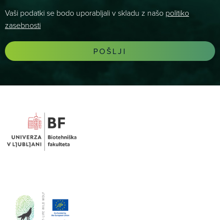
Vaši podatki se bodo uporabljali v skladu z našo
politiko
zasebnosti
POŠLJI