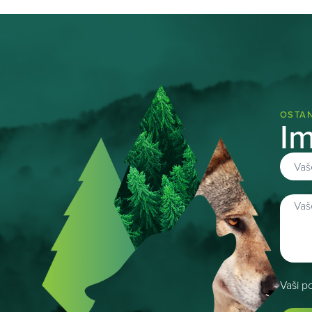
OSTAN
Im
Vaši p