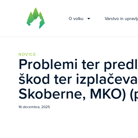
O volku
Varstvo in upravlj
NOVICE
Problemi ter predl
škod ter izplačev
Skoberne, MKO) (
16 decembra, 2025