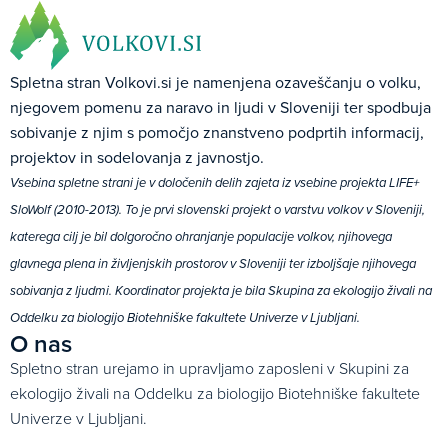
Spletna stran Volkovi.si je namenjena ozaveščanju o volku,
njegovem pomenu za naravo in ljudi v Sloveniji ter spodbuja
sobivanje z njim s pomočjo znanstveno podprtih informacij,
projektov in sodelovanja z javnostjo.
Vsebina spletne strani je v določenih delih zajeta iz vsebine projekta LIFE+
SloWolf (2010-2013). To je prvi slovenski projekt o varstvu volkov v Sloveniji,
katerega cilj je bil dolgoročno ohranjanje populacije volkov, njihovega
glavnega plena in življenjskih prostorov v Sloveniji ter izboljšaje njihovega
sobivanja z ljudmi. Koordinator projekta je bila Skupina za ekologijo živali na
Oddelku za biologijo Biotehniške fakultete Univerze v Ljubljani.
O nas
Spletno stran urejamo in upravljamo zaposleni v Skupini za
ekologijo živali na Oddelku za biologijo Biotehniške fakultete
Univerze v Ljubljani.