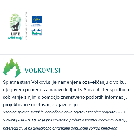
Spletna stran Volkovi.si je namenjena ozaveščanju o volku,
njegovem pomenu za naravo in ljudi v Sloveniji ter spodbuja
sobivanje z njim s pomočjo znanstveno podprtih informacij,
projektov in sodelovanja z javnostjo.
Vsebina spletne strani je v določenih delih zajeta iz vsebine projekta LIFE+
SloWolf (2010-2013). To je prvi slovenski projekt o varstvu volkov v Sloveniji,
katerega cilj je bil dolgoročno ohranjanje populacije volkov, njihovega