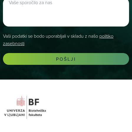
Vaši podatki se bodo uporabljali v skladu z našo
politiko
zasebnosti
POŠLJI