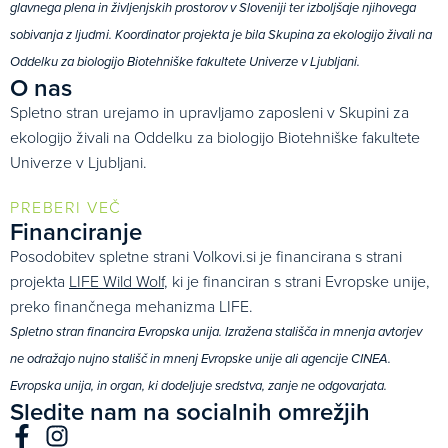
glavnega plena in življenjskih prostorov v Sloveniji ter izboljšaje njihovega
sobivanja z ljudmi. Koordinator projekta je bila Skupina za ekologijo živali na
Oddelku za biologijo Biotehniške fakultete Univerze v Ljubljani.
O nas
Spletno stran urejamo in upravljamo zaposleni v Skupini za
ekologijo živali na Oddelku za biologijo Biotehniške fakultete
Univerze v Ljubljani.
PREBERI VEČ
Financiranje
Posodobitev spletne strani Volkovi.si je financirana s strani
projekta
LIFE Wild Wolf
, ki je financiran s strani Evropske unije,
preko finančnega mehanizma LIFE.
Spletno stran financira Evropska unija. Izražena stališča in mnenja avtorjev
ne odražajo nujno stališč in mnenj Evropske unije ali agencije CINEA.
Evropska unija, in organ, ki dodeljuje sredstva, zanje ne odgovarjata.
Sledite nam na socialnih omrežjih