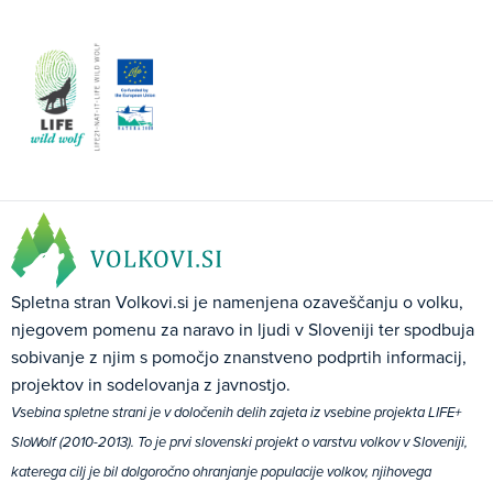
Spletna stran Volkovi.si je namenjena ozaveščanju o volku,
njegovem pomenu za naravo in ljudi v Sloveniji ter spodbuja
sobivanje z njim s pomočjo znanstveno podprtih informacij,
projektov in sodelovanja z javnostjo.
Vsebina spletne strani je v določenih delih zajeta iz vsebine projekta LIFE+
SloWolf (2010-2013). To je prvi slovenski projekt o varstvu volkov v Sloveniji,
katerega cilj je bil dolgoročno ohranjanje populacije volkov, njihovega