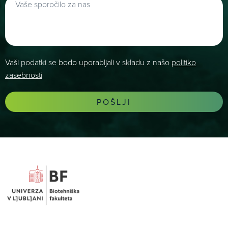
Vaši podatki se bodo uporabljali v skladu z našo
politiko
zasebnosti
POŠLJI