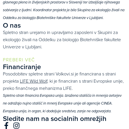
glavnega plena in življenjskih prostorov v Sloveniji ter izboljšaje njihovega
sobivanja z ljudmi. Koordinator projekta je bila Skupina za ekologijo živali na
Oddelku za biologijo Biotehniške fakultete Univerze v Ljubljani.
O nas
Spletno stran urejamo in upravljamo zaposleni v Skupini za
ekologijo živali na Oddelku za biologijo Biotehniške fakultete
Univerze v Ljubljani.
PREBERI VEČ
Financiranje
Posodobitev spletne strani Volkovi.si je financirana s strani
projekta
LIFE Wild Wolf
, ki je financiran s strani Evropske unije,
preko finančnega mehanizma LIFE.
Spletno stran financira Evropska unija. Izražena stališča in mnenja avtorjev
ne odražajo nujno stališč in mnenj Evropske unije ali agencije CINEA.
Evropska unija, in organ, ki dodeljuje sredstva, zanje ne odgovarjata.
Sledite nam na socialnih omrežjih