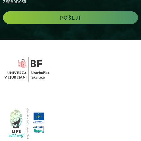
zasebnosti
POŠLJI