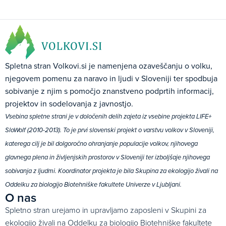
Spletna stran Volkovi.si je namenjena ozaveščanju o volku,
njegovem pomenu za naravo in ljudi v Sloveniji ter spodbuja
sobivanje z njim s pomočjo znanstveno podprtih informacij,
projektov in sodelovanja z javnostjo.
Vsebina spletne strani je v določenih delih zajeta iz vsebine projekta LIFE+
SloWolf (2010-2013). To je prvi slovenski projekt o varstvu volkov v Sloveniji,
katerega cilj je bil dolgoročno ohranjanje populacije volkov, njihovega
glavnega plena in življenjskih prostorov v Sloveniji ter izboljšaje njihovega
sobivanja z ljudmi. Koordinator projekta je bila Skupina za ekologijo živali na
Oddelku za biologijo Biotehniške fakultete Univerze v Ljubljani.
O nas
Spletno stran urejamo in upravljamo zaposleni v Skupini za
ekologijo živali na Oddelku za biologijo Biotehniške fakultete