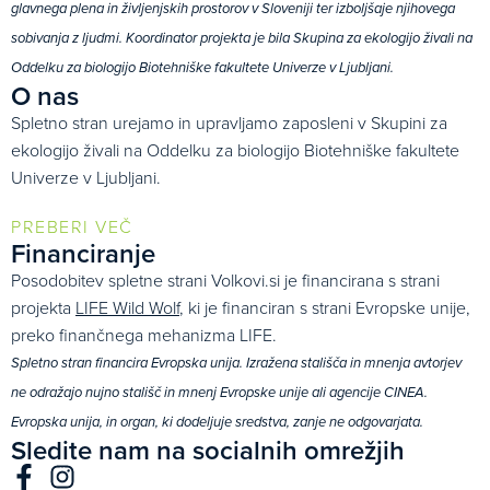
glavnega plena in življenjskih prostorov v Sloveniji ter izboljšaje njihovega
sobivanja z ljudmi. Koordinator projekta je bila Skupina za ekologijo živali na
Oddelku za biologijo Biotehniške fakultete Univerze v Ljubljani.
O nas
Spletno stran urejamo in upravljamo zaposleni v Skupini za
ekologijo živali na Oddelku za biologijo Biotehniške fakultete
Univerze v Ljubljani.
PREBERI VEČ
Financiranje
Posodobitev spletne strani Volkovi.si je financirana s strani
projekta
LIFE Wild Wolf
, ki je financiran s strani Evropske unije,
preko finančnega mehanizma LIFE.
Spletno stran financira Evropska unija. Izražena stališča in mnenja avtorjev
ne odražajo nujno stališč in mnenj Evropske unije ali agencije CINEA.
Evropska unija, in organ, ki dodeljuje sredstva, zanje ne odgovarjata.
Sledite nam na socialnih omrežjih