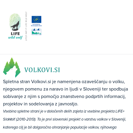
Spletna stran Volkovi.si je namenjena ozaveščanju o volku,
njegovem pomenu za naravo in ljudi v Sloveniji ter spodbuja
sobivanje z njim s pomočjo znanstveno podprtih informacij,
projektov in sodelovanja z javnostjo.
Vsebina spletne strani je v določenih delih zajeta iz vsebine projekta LIFE+
SloWolf (2010-2013). To je prvi slovenski projekt o varstvu volkov v Sloveniji,
katerega cilj je bil dolgoročno ohranjanje populacije volkov, njihovega