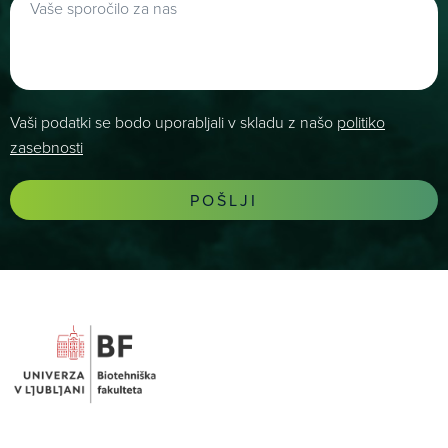
Vaši podatki se bodo uporabljali v skladu z našo
politiko
zasebnosti
POŠLJI