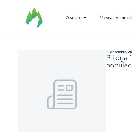
O volku
Varstvo in upravlj
16 decembra, 2
Priloga 
populaci