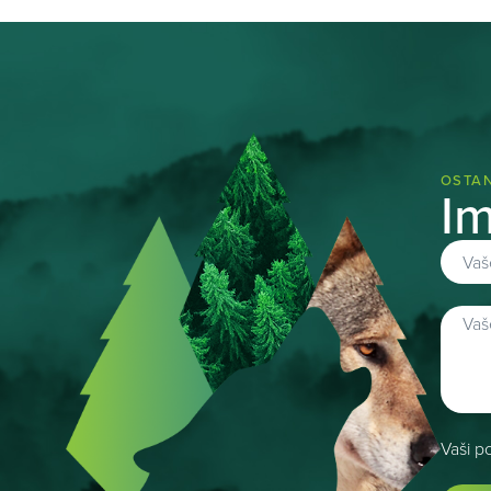
OSTAN
Im
Vaši p