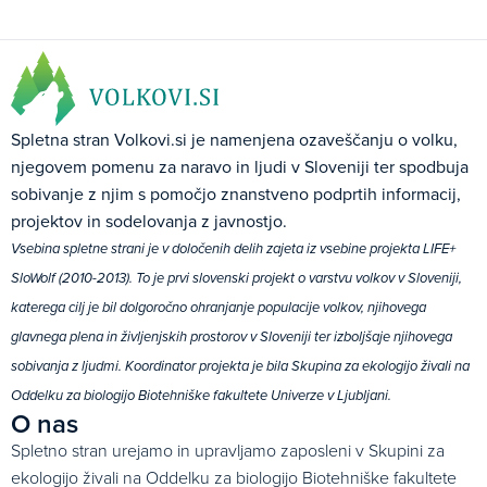
Spletna stran Volkovi.si je namenjena ozaveščanju o volku,
njegovem pomenu za naravo in ljudi v Sloveniji ter spodbuja
sobivanje z njim s pomočjo znanstveno podprtih informacij,
projektov in sodelovanja z javnostjo.
Vsebina spletne strani je v določenih delih zajeta iz vsebine projekta LIFE+
SloWolf (2010-2013). To je prvi slovenski projekt o varstvu volkov v Sloveniji,
katerega cilj je bil dolgoročno ohranjanje populacije volkov, njihovega
glavnega plena in življenjskih prostorov v Sloveniji ter izboljšaje njihovega
sobivanja z ljudmi. Koordinator projekta je bila Skupina za ekologijo živali na
Oddelku za biologijo Biotehniške fakultete Univerze v Ljubljani.
O nas
Spletno stran urejamo in upravljamo zaposleni v Skupini za
ekologijo živali na Oddelku za biologijo Biotehniške fakultete