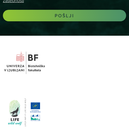
zasebnosti
POŠLJI