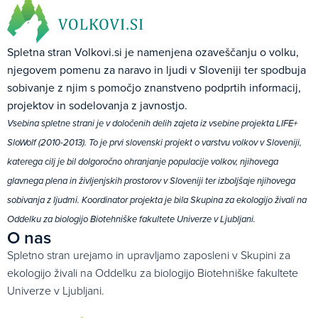
Spletna stran Volkovi.si je namenjena ozaveščanju o volku,
njegovem pomenu za naravo in ljudi v Sloveniji ter spodbuja
sobivanje z njim s pomočjo znanstveno podprtih informacij,
projektov in sodelovanja z javnostjo.
Vsebina spletne strani je v določenih delih zajeta iz vsebine projekta LIFE+
SloWolf (2010-2013). To je prvi slovenski projekt o varstvu volkov v Sloveniji,
katerega cilj je bil dolgoročno ohranjanje populacije volkov, njihovega
glavnega plena in življenjskih prostorov v Sloveniji ter izboljšaje njihovega
sobivanja z ljudmi. Koordinator projekta je bila Skupina za ekologijo živali na
Oddelku za biologijo Biotehniške fakultete Univerze v Ljubljani.
O nas
Spletno stran urejamo in upravljamo zaposleni v Skupini za
ekologijo živali na Oddelku za biologijo Biotehniške fakultete
Univerze v Ljubljani.