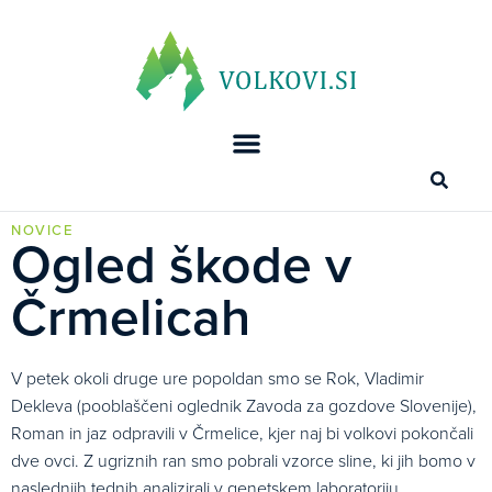
NOVICE
Ogled škode v
Črmelicah
V petek okoli druge ure popoldan smo se Rok, Vladimir
Dekleva (pooblaščeni oglednik Zavoda za gozdove Slovenije),
Roman in jaz odpravili v Črmelice, kjer naj bi volkovi pokončali
dve ovci. Z ugriznih ran smo pobrali vzorce sline, ki jih bomo v
naslednjih tednih analizirali v genetskem laboratoriju.