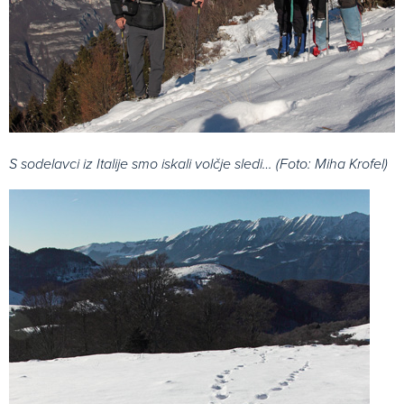
S sodelavci iz Italije smo iskali volčje sledi… (Foto: Miha Krofel)