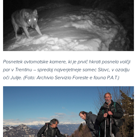
Posnetek avtomatske kamere, ki je prvič hkrati posnela volčji
par v Trentinu – spredaj najverjetneje samec Slavc, v ozadju
oči Julije. (Foto: Archivio Servizio Foreste e fauna P.A.T.)