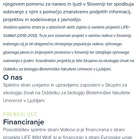
njegovem pomenu za naravo in ljudi v Sloveniji ter spodbuja
sobivanje z njim s pomočjo znanstveno podprtih informacij,
projektov in sodelovanja z javnostjo.
Vsebina spletne strani je v določenih delih zajeta iz vsebine projekta LIFE+
SloWolf (2010-2013). To je prvi slovenski projekt o varstvu volkov v Sloveniji,
katerega cilj je bil dolgoročno ohranjanje populacije volkov, njihovega
glavnega plena in življenjskih prostorov v Sloveniji ter izboljšaje njihovega
sobivanja z ljudmi. Koordinator projekta je bila Skupina za ekologijo živali na
Oddelku za biologijo Biotehniške fakultete Univerze v Ljubljani.
O nas
Spletno stran urejamo in upravljamo zaposleni v Skupini za
ekologijo živali na Oddelku za biologijo Biotehniške fakultete
Univerze v Ljubljani.
PREBERI VEČ
Financiranje
Posodobitev spletne strani Volkovi.si je financirana s strani
projekta
LIFE Wild Wolf
, ki je financiran s strani Evropske unije,