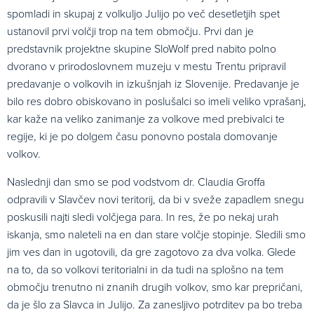
spomladi in skupaj z volkuljo Julijo po več desetletjih spet
ustanovil prvi volčji trop na tem območju. Prvi dan je
predstavnik projektne skupine SloWolf pred nabito polno
dvorano v prirodoslovnem muzeju v mestu Trentu pripravil
predavanje o volkovih in izkušnjah iz Slovenije. Predavanje je
bilo res dobro obiskovano in poslušalci so imeli veliko vprašanj,
kar kaže na veliko zanimanje za volkove med prebivalci te
regije, ki je po dolgem času ponovno postala domovanje
volkov.
Naslednji dan smo se pod vodstvom dr. Claudia Groffa
odpravili v Slavčev novi teritorij, da bi v sveže zapadlem snegu
poskusili najti sledi volčjega para. In res, že po nekaj urah
iskanja, smo naleteli na en dan stare volčje stopinje. Sledili smo
jim ves dan in ugotovili, da gre zagotovo za dva volka. Glede
na to, da so volkovi teritorialni in da tudi na splošno na tem
območju trenutno ni znanih drugih volkov, smo kar prepričani,
da je šlo za Slavca in Julijo. Za zanesljivo potrditev pa bo treba