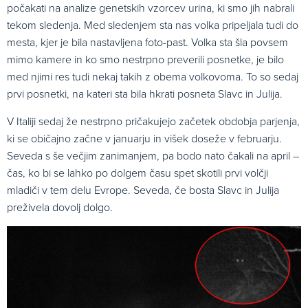
počakati na analize genetskih vzorcev urina, ki smo jih nabrali
tekom sledenja. Med sledenjem sta nas volka pripeljala tudi do
mesta, kjer je bila nastavljena foto-past. Volka sta šla povsem
mimo kamere in ko smo nestrpno preverili posnetke, je bilo
med njimi res tudi nekaj takih z obema volkovoma. To so sedaj
prvi posnetki, na kateri sta bila hkrati posneta Slavc in Julija.
V Italiji sedaj že nestrpno pričakujejo začetek obdobja parjenja,
ki se običajno začne v januarju in višek doseže v februarju.
Seveda s še večjim zanimanjem, pa bodo nato čakali na april –
čas, ko bi se lahko po dolgem času spet skotili prvi volčji
mladiči v tem delu Evrope. Seveda, če bosta Slavc in Julija
preživela dovolj dolgo.