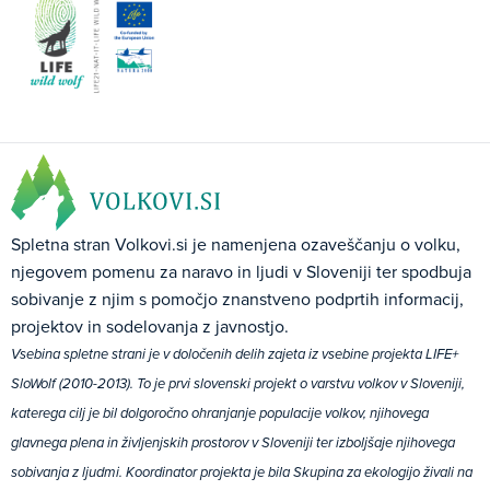
Spletna stran Volkovi.si je namenjena ozaveščanju o volku,
njegovem pomenu za naravo in ljudi v Sloveniji ter spodbuja
sobivanje z njim s pomočjo znanstveno podprtih informacij,
projektov in sodelovanja z javnostjo.
Vsebina spletne strani je v določenih delih zajeta iz vsebine projekta LIFE+
SloWolf (2010-2013). To je prvi slovenski projekt o varstvu volkov v Sloveniji,
katerega cilj je bil dolgoročno ohranjanje populacije volkov, njihovega
glavnega plena in življenjskih prostorov v Sloveniji ter izboljšaje njihovega
sobivanja z ljudmi. Koordinator projekta je bila Skupina za ekologijo živali na