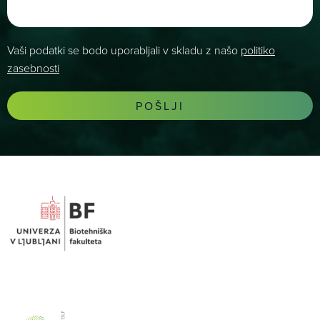
Vaši podatki se bodo uporabljali v skladu z našo
politiko
zasebnosti
POŠLJI