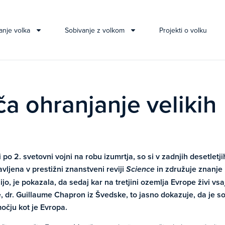
anje volka
Sobivanje z volkom
Projekti o volku
 ohranjanje velikih
 po 2. svetovni vojni na robu izumrtja, so si v zadnjih desetletji
avljena v prestižni znanstveni reviji
in združuje znanje
Science
jo, je pokazala, da sedaj kar na tretjini ozemlja Evrope živi vsa
, dr.
Guillaume Chapron
iz Švedske, to jasno dokazuje, da je s
očju kot je Evropa.