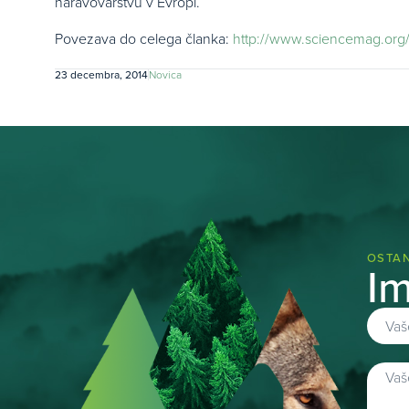
naravovarstvu v Evropi.
Povezava do celega članka:
http://www.sciencemag.org/
23 decembra, 2014
Novica
OSTAN
Im