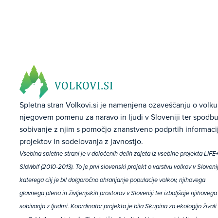
Spletna stran Volkovi.si je namenjena ozaveščanju o volku
njegovem pomenu za naravo in ljudi v Sloveniji ter spodbu
sobivanje z njim s pomočjo znanstveno podprtih informacij
projektov in sodelovanja z javnostjo.
Vsebina spletne strani je v določenih delih zajeta iz vsebine projekta LIFE
SloWolf (2010-2013). To je prvi slovenski projekt o varstvu volkov v Slovenij
katerega cilj je bil dolgoročno ohranjanje populacije volkov, njihovega
glavnega plena in življenjskih prostorov v Sloveniji ter izboljšaje njihovega
sobivanja z ljudmi. Koordinator projekta je bila Skupina za ekologijo živali