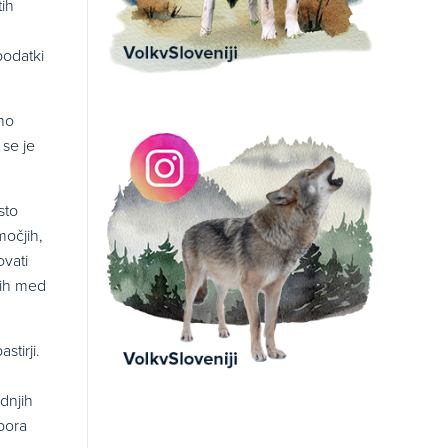
tih
podatki
tno
 se je
sto
močjih,
ovati
njih med
stirji.
dnjih
pora