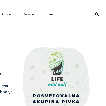
Gradiva
Novice
O nas
h
j ena
obivanje