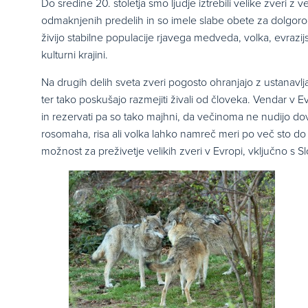
Do sredine 20. stoletja smo ljudje iztrebili velike zveri z
odmaknjenih predelih in so imele slabe obete za dolgoroč
živijo stabilne populacije rjavega medveda, volka, evrazijs
kulturni krajini.
Na drugih delih sveta zveri pogosto ohranjajo z ustanavlj
ter tako poskušajo razmejiti živali od človeka. Vendar v Ev
in rezervati pa so tako majhni, da večinoma ne nudijo dovo
rosomaha, risa ali volka lahko namreč meri po več sto do 
možnost za preživetje velikih zveri v Evropi, vključno s Sl