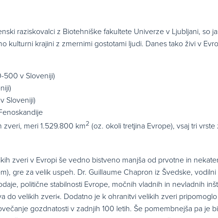
enski raziskovalci z Biotehniške fakultete Univerze v Ljubljani, so j
no kulturni krajini z zmernimi gostotami ljudi. Danes tako živi v Evr
500 v Sloveniji)
iji)
v Sloveniji)
 Fenoskandije
2
ih zveri, meri 1.529.800 km
(oz. okoli tretjina Evrope), vsaj tri vrste 
likih zveri v Evropi še vedno bistveno manjša od prvotne in nekate
škem), gre za velik uspeh. Dr. Guillaume Chapron iz Švedske, vodilni
je, politične stabilnosti Evrope, močnih vladnih in nevladnih inštit
do velikih zveri«. Dodatno je k ohranitvi velikih zveri pripomoglo
 povečanje gozdnatosti v zadnjih 100 letih. Še pomembnejša pa je bi