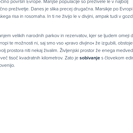
 večino površin Evrope. Manjše populacije so preživele le v najbolj
no preživetje. Danes je slika precej drugačna. Marsikje po Evropi
kega risa in rosomaha. In ti ne živijo le v divjini, ampak tudi v goz
anjem velikih narodnih parkov in rezervatov, kjer se ljudem omeji 
ropi te možnosti ni, saj smo vso »pravo divjino« že izgubili, obstoje
lj prostora niti nekaj živalim. Življenjski prostor že enega medved
več tisoč kvadratnih kilometrov. Zato je
sobivanje
s človekom edi
ovenijo.