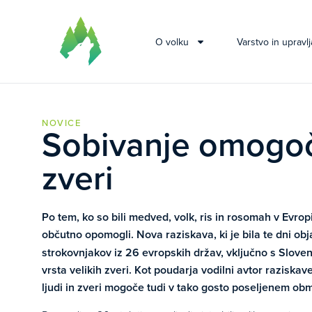
O volku
Varstvo in upravlj
NOVICE
Sobivanje omogoča
zveri
Po tem, ko so bili medved, volk, ris in rosomah v Evropi
občutno opomogli. Nova raziskava, ki je bila te dni obj
strokovnjakov iz 26 evropskih držav, vključno s Sloveni
vrsta velikih zveri. Kot poudarja vodilni avtor raziskave
ljudi in zveri mogoče tudi v tako gosto poseljenem obm