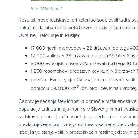
foto: Miha Krofel
Rezultati nove raziskave, pri kateri so sodelovali tudi slov
pokazali, da lahko vrste velikih zveri preživijo tudi v gozd
Ukrajine, Belorusije in Rusije):
17 000 rjavih medvedov v 22 državah (od tega 400-
12 000 volkov v 28 državah (od tega 45-55 v Sloven
9 000 evrazijskih risov v 23 državah (od tega 10-15 
1 250 rosomahov (predstavnikov kun) v 3 državah
površina Evrope, kjer živi vsaj en predstavnik velik
2
območju 593.800 km
(oz. okoli devetina Evrope).
Čeprav je sedanja številčnost in območje razširjenosti ve
populacije tudi izumirajo (npr. risi v Sloveniji in na Hrva
raziskave, poudarja: »Ta uspeh je posledica dobre zakonoda
prevladujočega pozitivnega odnosa lokalnega prebivalstva 
izboljšanje stanja velikih prostoživečih rastlinojedcev in