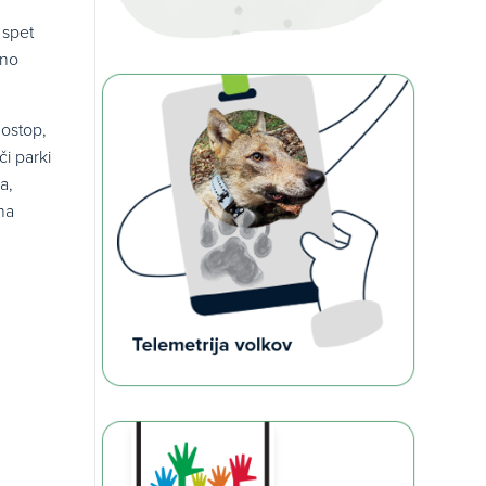
 spet
dno
dostop,
či parki
a,
na