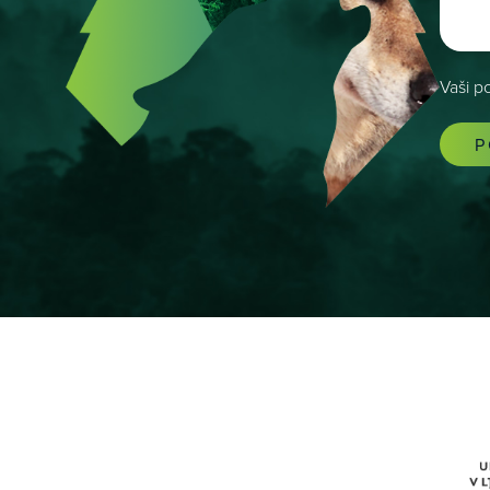
Vaši p
P