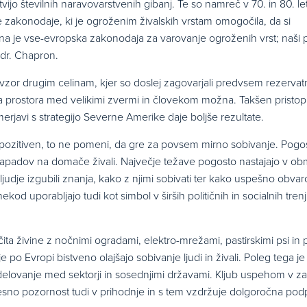
ijo številnih naravovarstvenih gibanj. Te so namreč v 70. in 80. le
e zakonodaje, ki je ogroženim živalskih vrstam omogočila, da si
a je vse-evropska zakonodaja za varovanje ogroženih vrst; naši 
 dr. Chapron.
 vzor drugim celinam, kjer so doslej zagovarjali predvsem rezerva
a prostora med velikimi zvermi in človekom možna. Takšen pristop
imerjavi s strategijo Severne Amerike daje boljše rezultate.
 pozitiven, to ne pomeni, da gre za povsem mirno sobivanje. Pogo
i napadov na domače živali. Največje težave pogosto nastajajo v ob
o ljudje izgubili znanja, kako z njimi sobivati ter kako uspešno obvar
kod uporabljajo tudi kot simbol v širših političnih in socialnih tre
ta živine z nočnimi ogradami, elektro-mrežami, pastirskimi psi in pa
e po Evropi bistveno olajšajo sobivanje ljudi in živali. Poleg tega je
elovanje med sektorji in sosednjimi državami. Kljub uspehom v za
 resno pozornost tudi v prihodnje in s tem vzdržuje dolgoročna pod