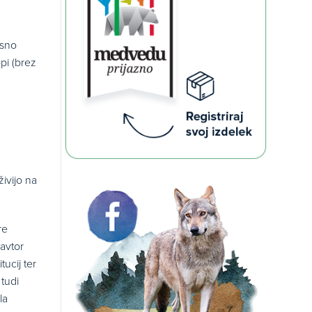
asno
opi (brez
živijo na
re
 avtor
ucij ter
 tudi
la