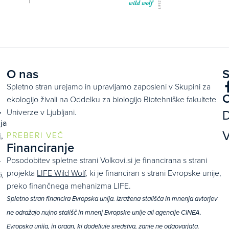
O nas
S
Spletno stran urejamo in upravljamo zaposleni v Skupini za
O
ekologijo živali na Oddelku za biologijo Biotehniške fakultete
,
D
Univerze v Ljubljani.
ja
V
PREBERI VEČ
,
Financiranje
Posodobitev spletne strani Volkovi.si je financirana s strani
+
projekta
LIFE Wild Wolf
, ki je financiran s strani Evropske unije,
i,
preko finančnega mehanizma LIFE.
Spletno stran financira Evropska unija. Izražena stališča in mnenja avtorjev
ne odražajo nujno stališč in mnenj Evropske unije ali agencije CINEA.
Evropska unija, in organ, ki dodeljuje sredstva, zanje ne odgovarjata.