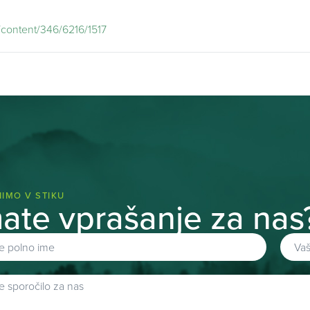
content/346/6216/1517
IMO V STIKU
ate vprašanje za nas