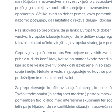
naraščajoča naravovarstvena zavest vključno z vzpostavitv
prejšnjega stoletja vzpodbudile sprejetje naravovarstven
opomorejo. »Velike zveri so dober primer, kako pomembn
nazorno potrjujejo, da Habitatna direktiva deluje«, dodaja
Raziskovalci so prepričani, da je lahko Evropa tudi dober
varstvo. Evropske izkušnje kažejo, da je delitev skupneg
izkazal celo kot učinkovitejši, saj evropska strategija v pr
Čeprav je v splošnem odnos Evropejcev do velikih zveri
prihaja tudi do konfliktov, kot so na primer škode zarad
kjer so bile velike zveri v preteklosti iztrebljene in so zat
svoje imetje. Nekatere vrste, najpogosteje volkovi, se pone
podeželjem in mestnimi prebivalci.
Za preprečevanje konfliktov so ključni ukrepi, kot so zašči
Takšni tradicionalni (in sedaj spet moderni) pristopi marsikj
pomemben tudi dialog med interesnimi skupinami ter sod
letih pa je ključno, da se konfliktnim situacijam posveča