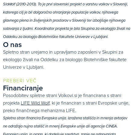
SloWolf (2010-2013). To je prvi slovenski projekt o varstvu volkov v Sloveniji,
katerega cilj je bil dolgoročno ohranjanje populacije volkov, njihovega
glavnega plena in življenjskih prostorov v Sloveniji ter izboljšaje njihovega
sobivanja z ljudmi. Koordinator projekta je bila Skupina za ekologijo živali na
Oddelku za biologijo Biotehniške fakultete Univerze v Ljubljani.
O nas
Spletno stran urejamo in upravljamo zaposleni v Skupini za
ekologijo živali na Oddelku za biologijo Biotehniške fakultete
Univerze v Ljubljani.
PREBERI VEČ
Financiranje
Posodobitev spletne strani Volkovi.si je financirana s strani
projekta
LIFE Wild Wolf
, ki je financiran s strani Evropske unije,
preko finančnega mehanizma LIFE.
Spletno stran financira Evropska unija. Izražena stališča in mnenja avtorjev
ne odražajo nujno stališč in mnenj Evropske unije ali agencije CINEA.
Evropska unija, in organ, ki dodeljuje sredstva, zanje ne odgovarjata.