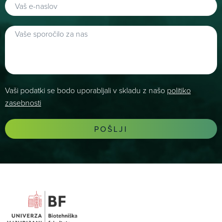
Vaši podatki se bodo uporabljali v skladu z našo
politiko
zasebnosti
POŠLJI