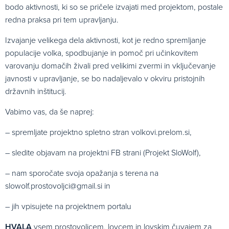
bodo aktivnosti, ki so se pričele izvajati med projektom, postale
redna praksa pri tem upravljanju.
Izvajanje velikega dela aktivnosti, kot je redno spremljanje
populacije volka, spodbujanje in pomoč pri učinkovitem
varovanju domačih živali pred velikimi zvermi in vključevanje
javnosti v upravljanje, se bo nadaljevalo v okviru pristojnih
državnih inštitucij.
Vabimo vas, da še naprej:
– spremljate projektno spletno stran volkovi.prelom.si,
– sledite objavam na projektni FB strani (Projekt SloWolf),
– nam sporočate svoja opažanja s terena na
slowolf.prostovoljci@gmail.si in
– jih vpisujete na projektnem portalu
HVALA
vsem prostovoljcem, lovcem in lovskim čuvajem za