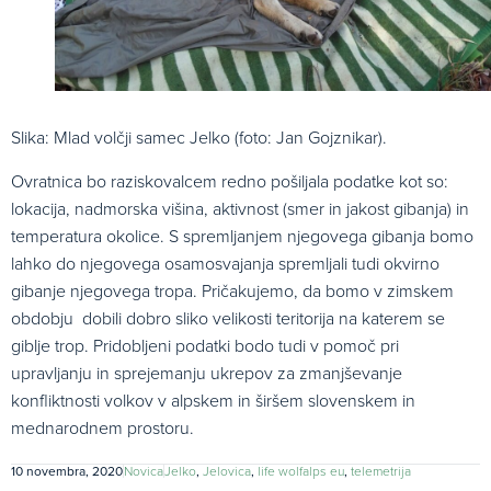
Slika: Mlad volčji samec Jelko (foto: Jan Gojznikar).
Ovratnica bo raziskovalcem redno pošiljala podatke kot so:
lokacija, nadmorska višina, aktivnost (smer in jakost gibanja) in
temperatura okolice. S spremljanjem njegovega gibanja bomo
lahko do njegovega osamosvajanja spremljali tudi okvirno
gibanje njegovega tropa. Pričakujemo, da bomo v zimskem
obdobju dobili dobro sliko velikosti teritorija na katerem se
giblje trop. Pridobljeni podatki bodo tudi v pomoč pri
upravljanju in sprejemanju ukrepov za zmanjševanje
konfliktnosti volkov v alpskem in širšem slovenskem in
mednarodnem prostoru.
10 novembra, 2020
Novica
Jelko
,
Jelovica
,
life wolfalps eu
,
telemetrija