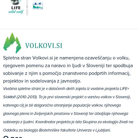
Spletna stran Volkovi.si je namenjena ozaveščanju o volku,
njegovem pomenu za naravo in ljudi v Sloveniji ter spodbuja
sobivanje z njim s pomočjo znanstveno podprtih informacij,
projektov in sodelovanja z javnostjo.
Vsebina spletne strani je v določenih delih zajeta iz vsebine projekta LIFE+
SloWolf (2010-2013). To je prvi slovenski projekt o varstvu volkov v Sloveniji,
katerega cilj je bil dolgoročno ohranjanje populacije volkov, njihovega
glavnega plena in življenjskih prostorov v Sloveniji ter izboljšaje njihovega
sobivanja z ljudmi. Koordinator projekta je bila Skupina za ekologijo živali na
Oddelku za biologijo Biotehniške fakultete Univerze v Ljubljani.