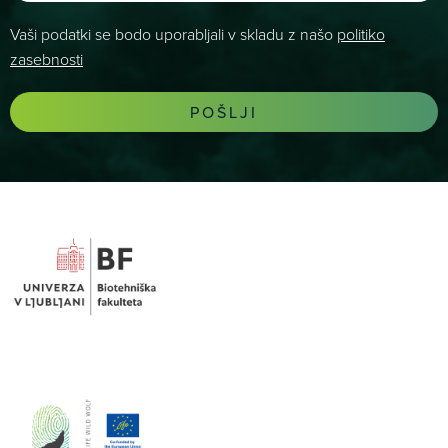
Vaši podatki se bodo uporabljali v skladu z našo
politiko
zasebnosti
POŠLJI