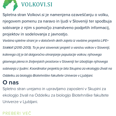
Spletna stran Volkovi.si je namenjena ozaveščanju o volku,
njegovem pomenu za naravo in ljudi v Sloveniji ter spodbuja
sobivanje z njim s pomočjo znanstveno podprtih informacij,
projektov in sodelovanja z javnostjo.
Vsebina spletne strani je v določenih delih zajeta iz vsebine projekta LIFE+
SloWolf (2010-2013). To je prvi slovenski projekt o varstvu volkov v Sloveniji,
katerega cilj je bil dolgoročno ohranjanje populacije volkov, njihovega
glavnega plena in življenjskih prostorov v Sloveniji ter izboljšaje njihovega
sobivanja z ljudmi. Koordinator projekta je bila Skupina za ekologijo živali na
Oddelku za biologijo Biotehniške fakultete Univerze v Ljubljani.
O nas
Spletno stran urejamo in upravljamo zaposleni v Skupini za
ekologijo živali na Oddelku za biologijo Biotehniške fakultete
Univerze v Ljubljani.
PREBERI VEČ