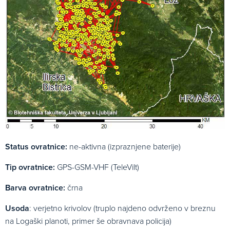
Status ovratnice:
ne-aktivna (izpraznjene baterije)
Tip ovratnice:
GPS-GSM-VHF (TeleVilt)
Barva ovratnice:
črna
Usoda
: verjetno krivolov (truplo najdeno odvrženo v breznu
na Logaški planoti, primer še obravnava policija)