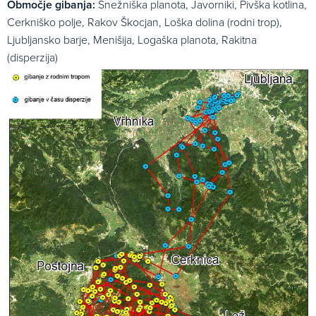
Območje gibanja:
Snežniška planota, Javorniki, Pivška kotlina,
Cerkniško polje, Rakov Škocjan, Loška dolina (rodni trop),
Ljubljansko barje, Menišija, Logaška planota, Rakitna
(disperzija)