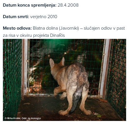
Datum konca spremljenja:
28.4.2008
Datum smrti:
verjetno 2010
Mesto odlova:
Blatna dolina (Javorniki) – slučajen odlov v past
za risa v okviru projekta DinaRis