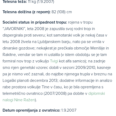
Telesna teža:
11 kg (1.9.2007)
Telesna dolžina (z repom):
82 (108) cm
Socialni status in pripadnost tropu:
rojena v tropu
“JAVORNIKI”, leta 2008 je zapustila svoj rodni trop in
dispergirala proti severu; kot samotarski volk je nekaj časa v
letu 2008 živela na Ljubljanskem barju, nato pa se vrnila v
dinarske gozdove; nekajkrat je prečkala območje Menišije in
Rakitne, vendar se tam ni ustalila (v istem obdobju se je tam
formiral nov trop z volkuljo
Tvigi
kot alfa samico); na zadnje
smo njen genetski vzorec dobili v sezoni 2009/2010, kasneje
pa je nismo več zaznali, do najdbe njenega trupla v breznu na
Logaški planoti decembra 2013; dodatne informacije in analizo
rabe prostora volkulje Tine v času, ko je bila opremljena s
telemetriično ovratnico (2007/2008) pa dobite v
diplomski
nalogi Nine Ražen
).
Datum opremljanja z ovratnico:
1.9.2007