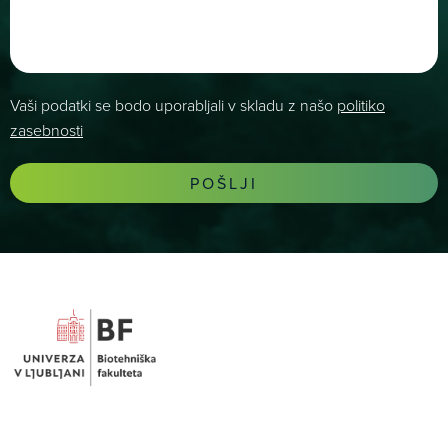
Vaši podatki se bodo uporabljali v skladu z našo
politiko
zasebnosti
POŠLJI