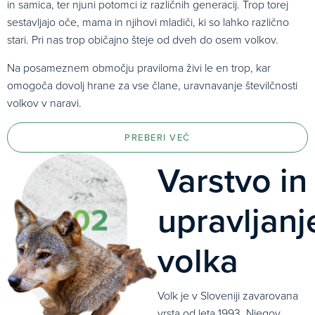
in samica, ter njuni potomci iz različnih generacij. Trop torej
sestavljajo oče, mama in njihovi mladiči, ki so lahko različno
stari. Pri nas trop običajno šteje od dveh do osem volkov.
Na posameznem območju praviloma živi le en trop, kar
omogoča dovolj hrane za vse člane, uravnavanje številčnosti
volkov v naravi.
PREBERI VEČ
Varstvo in
upravljanj
volka
Volk je v Sloveniji zavarovana
vrsta od leta 1993. Njegov