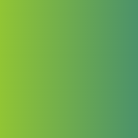
nacionalnih
monitoringov volka in
rjavega medveda
predstavljeno na
mednarodni konferenci
o gorskem pašništvu in
živinoreji
16. marca, 2026
Objavljeno poročilo o
spremljanju stanja
ohranjenosti volka v
Sloveniji za leti 2024 in