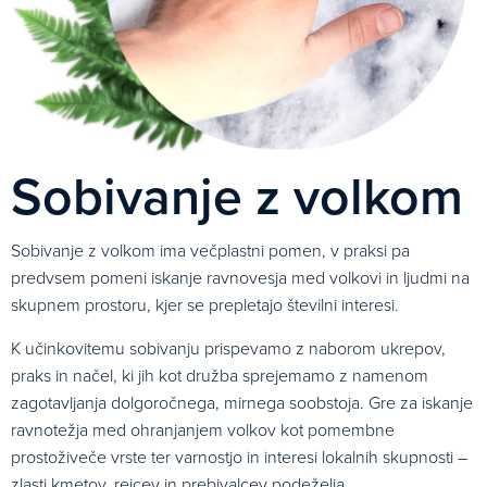
Sobivanje z volkom
Sobivanje z volkom ima večplastni pomen, v praksi pa
predvsem pomeni iskanje ravnovesja med volkovi in ljudmi na
skupnem prostoru, kjer se prepletajo številni interesi.
K učinkovitemu sobivanju prispevamo z naborom ukrepov,
praks in načel, ki jih kot družba sprejemamo z namenom
zagotavljanja dolgoročnega, mirnega soobstoja. Gre za iskanje
ravnotežja med ohranjanjem volkov kot pomembne
prostoživeče vrste ter varnostjo in interesi lokalnih skupnosti –
zlasti kmetov, rejcev in prebivalcev podeželja.