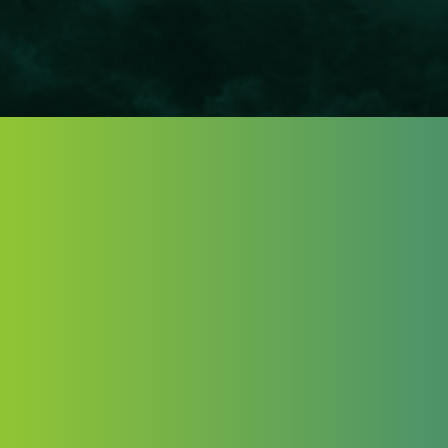
Zadnje novice
23. junija, 2026
Mednarodna izmenjava
znanja in sedmo
posvetovalno srečanje v
Pivki
22. junija, 2026
Znanje projektov ter