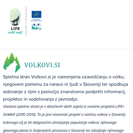
Spletna stran Volkovi.si je namenjena ozaveščanju o volku,
njegovem pomenu za naravo in ljudi v Sloveniji ter spodbuja
sobivanje z njim s pomočjo znanstveno podprtih informacij,
projektov in sodelovanja z javnostjo.
Vsebina spletne strani je v določenih delih zajeta iz vsebine projekta LIFE+
SloWolf (2010-2013). To je prvi slovenski projekt o varstvu volkov v Sloveniji,
katerega cilj je bil dolgoročno ohranjanje populacije volkov, njihovega
glavnega plena in življenjskih prostorov v Sloveniji ter izboljšaje njihovega