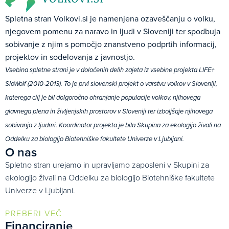
Spletna stran Volkovi.si je namenjena ozaveščanju o volku,
njegovem pomenu za naravo in ljudi v Sloveniji ter spodbuja
sobivanje z njim s pomočjo znanstveno podprtih informacij,
projektov in sodelovanja z javnostjo.
Vsebina spletne strani je v določenih delih zajeta iz vsebine projekta LIFE+
SloWolf (2010-2013). To je prvi slovenski projekt o varstvu volkov v Sloveniji,
katerega cilj je bil dolgoročno ohranjanje populacije volkov, njihovega
glavnega plena in življenjskih prostorov v Sloveniji ter izboljšaje njihovega
sobivanja z ljudmi. Koordinator projekta je bila Skupina za ekologijo živali na
Oddelku za biologijo Biotehniške fakultete Univerze v Ljubljani.
O nas
Spletno stran urejamo in upravljamo zaposleni v Skupini za
ekologijo živali na Oddelku za biologijo Biotehniške fakultete
Univerze v Ljubljani.
PREBERI VEČ
Financiranje