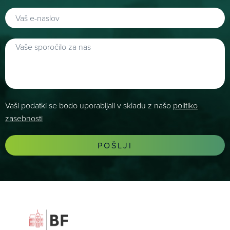
Vaši podatki se bodo uporabljali v skladu z našo
politiko
zasebnosti
POŠLJI