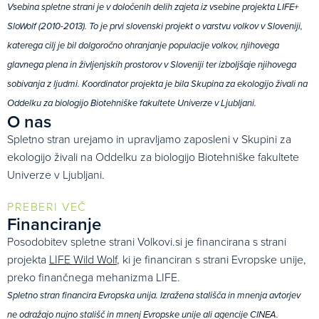
Vsebina spletne strani je v določenih delih zajeta iz vsebine projekta LIFE+
SloWolf (2010-2013). To je prvi slovenski projekt o varstvu volkov v Sloveniji,
katerega cilj je bil dolgoročno ohranjanje populacije volkov, njihovega
glavnega plena in življenjskih prostorov v Sloveniji ter izboljšaje njihovega
sobivanja z ljudmi. Koordinator projekta je bila Skupina za ekologijo živali na
Oddelku za biologijo Biotehniške fakultete Univerze v Ljubljani.
O nas
Spletno stran urejamo in upravljamo zaposleni v Skupini za
ekologijo živali na Oddelku za biologijo Biotehniške fakultete
Univerze v Ljubljani.
PREBERI VEČ
Financiranje
Posodobitev spletne strani Volkovi.si je financirana s strani
projekta
LIFE Wild Wolf
, ki je financiran s strani Evropske unije,
preko finančnega mehanizma LIFE.
Spletno stran financira Evropska unija. Izražena stališča in mnenja avtorjev
ne odražajo nujno stališč in mnenj Evropske unije ali agencije CINEA.