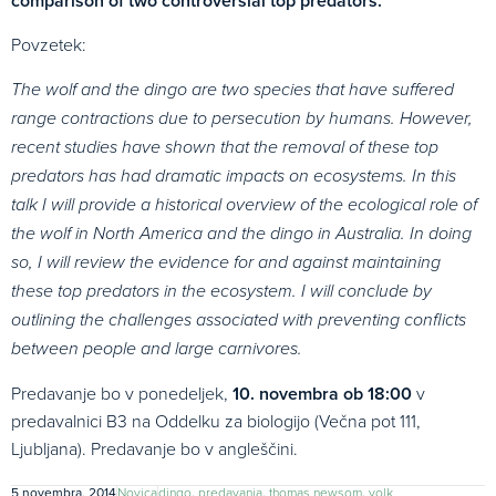
comparison of two controversial top predators.
Povzetek:
The wolf and the dingo are two species that have suffered
range contractions due to persecution by humans. However,
recent studies have shown that the removal of these top
predators has had dramatic impacts on ecosystems. In this
talk I will provide a historical overview of the ecological role of
the wolf in North America and the dingo in Australia. In doing
so, I will review the evidence for and against maintaining
these top predators in the ecosystem. I will conclude by
outlining the challenges associated with preventing conflicts
between people and large carnivores.
Predavanje bo v ponedeljek,
10. novembra ob 18:00
v
predavalnici B3 na Oddelku za biologijo (Večna pot 111,
Ljubljana). Predavanje bo v angleščini.
5 novembra, 2014
Novica
dingo
,
predavanja
,
thomas newsom
,
volk