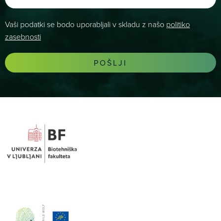
Vaši podatki se bodo uporabljali v skladu z našo
politiko
zasebnosti
POŠLJI