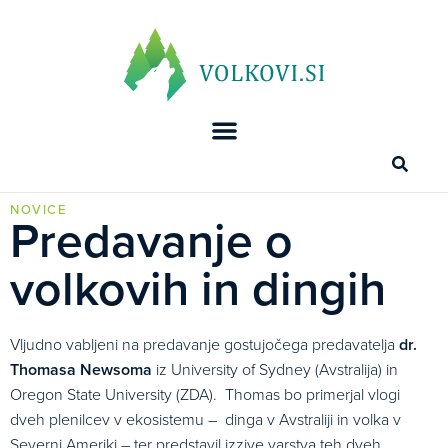
NOVICE
Predavanje o
volkovih in dingih
Vljudno vabljeni na predavanje gostujočega predavatelja
dr.
Thomasa Newsoma
iz University of Sydney (Avstralija) in
Oregon State University (ZDA). Thomas bo primerjal vlogi
dveh plenilcev v ekosistemu – dinga v Avstraliji in volka v
Severni Ameriki – ter predstavil izzive varstva teh dveh