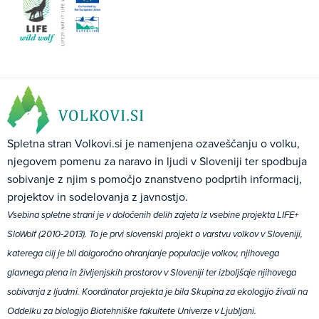
Spletna stran Volkovi.si je namenjena ozaveščanju o volku,
njegovem pomenu za naravo in ljudi v Sloveniji ter spodbuja
sobivanje z njim s pomočjo znanstveno podprtih informacij,
projektov in sodelovanja z javnostjo.
Vsebina spletne strani je v določenih delih zajeta iz vsebine projekta LIFE+
SloWolf (2010-2013). To je prvi slovenski projekt o varstvu volkov v Sloveniji,
katerega cilj je bil dolgoročno ohranjanje populacije volkov, njihovega
glavnega plena in življenjskih prostorov v Sloveniji ter izboljšaje njihovega
sobivanja z ljudmi. Koordinator projekta je bila Skupina za ekologijo živali na
Oddelku za biologijo Biotehniške fakultete Univerze v Ljubljani.