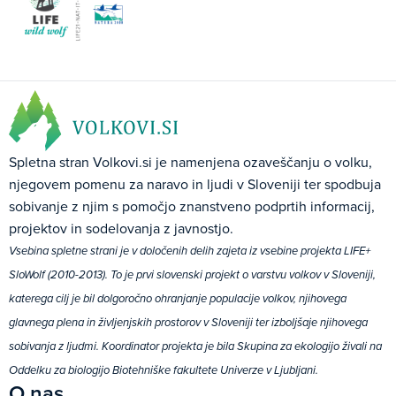
Spletna stran Volkovi.si je namenjena ozaveščanju o volku,
njegovem pomenu za naravo in ljudi v Sloveniji ter spodbuja
sobivanje z njim s pomočjo znanstveno podprtih informacij,
projektov in sodelovanja z javnostjo.
Vsebina spletne strani je v določenih delih zajeta iz vsebine projekta LIFE+
SloWolf (2010-2013). To je prvi slovenski projekt o varstvu volkov v Sloveniji,
katerega cilj je bil dolgoročno ohranjanje populacije volkov, njihovega
glavnega plena in življenjskih prostorov v Sloveniji ter izboljšaje njihovega
sobivanja z ljudmi. Koordinator projekta je bila Skupina za ekologijo živali na
Oddelku za biologijo Biotehniške fakultete Univerze v Ljubljani.
O nas