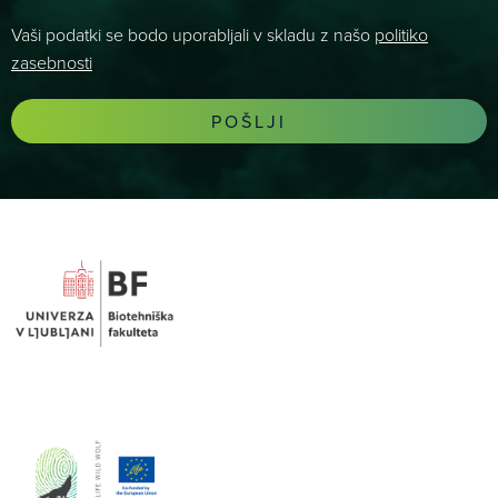
Vaši podatki se bodo uporabljali v skladu z našo
politiko
zasebnosti
POŠLJI