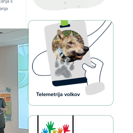
čanja s
čanja