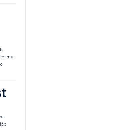
i,
orjenemu
so
st
 na
ljše