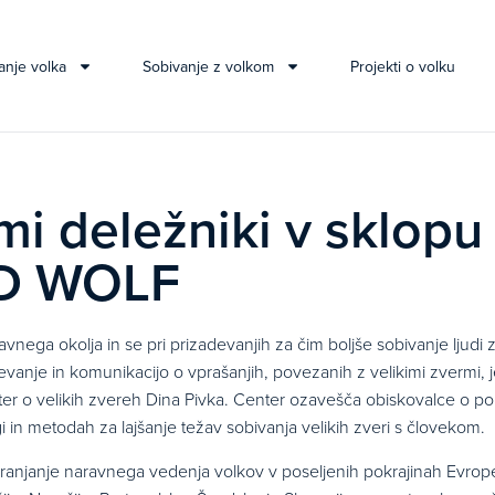
anje volka
Sobivanje z volkom
Projekti o volku
mi deležniki v sklopu
ILD WOLF
vnega okolja in se pri prizadevanjih za čim boljše sobivanje ljudi z
evanje in komunikacijo o vprašanjih, povezanih z velikimi zvermi, j
enter o velikih zvereh Dina Pivka. Center ozavešča obiskovalce o 
logi in metodah za lajšanje težav sobivanja velikih zveri s človekom.
hranjanje naravnega vedenja volkov v poseljenih pokrajinah Evrop