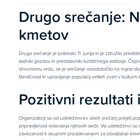
Drugo srečanje: Na
kmetov
Drugo srečanje je potekalo 11. junija in je združilo predsta
lastniki gozdov in predstavniki turističnega sektorja. Č
dnevnemu redu, se je srečanje osredotočilo na nujne skrbi, 
številčnost in upravljanje populacij velikih zveri v kulturn
Pozitivni rezultati
Organizatorji so od udeležencev obeh srečanj prejeli poziti
pripravljenost reševanja njihovih skrbi. Vsi udeleženci so
zavezanost k skupnim prizadevanjem za izboljšanje kmetijs