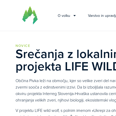
O volku
Varstvo in upravlj
NOVICE
Srečanja z lokalni
projekta LIFE W
Občina Pivka leži na območju, kjer so velike zveri del nara
zvermi sooča z edinstvenimi izzivi. Da bi izboljšala razum
okviru projekta Interreg Slovenija-Hrvaška ustanovila c
ohranjanja velikih zveri, njihovi biologiji, ekosistemski v
V projektu LIFE wild wolf, s polnim imenom »Ukrepi za o