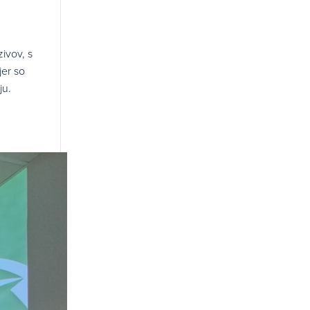
ivov, s
jer so
ju.