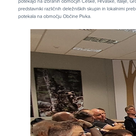
potekajo na izbranih območjih Češke, Hrvaške, Italije, Gr
predstavniki različnih deležniških skupin in lokalnimi preb
potekala na območju Občine Pivka.