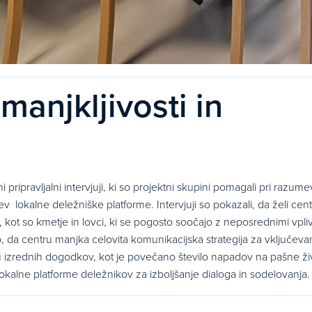
anjkljivosti in
pripravljalni intervjuji, ki so projektni skupini pomagali pri razum
ljev lokalne deležniške platforme. Intervjuji so pokazali, da želi cen
ki, kot so kmetje in lovci, ki se pogosto soočajo z neposrednimi vpliv
o, da centru manjka celovita komunikacijska strategija za vključeva
 izrednih dogodkov, kot je povečano število napadov na pašne živ
okalne platforme deležnikov za izboljšanje dialoga in sodelovanja