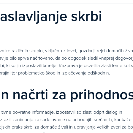
slavljanje skrbi
vnike različnih skupin, vključno z lovci, gozdarji, rejci domačih žival
eprav je bilo sprva načrtovano, da bo dogodek sledil vnaprej dogov
ki so jih izpostavili kmetje. Razprava je osvetlila zlasti teme kot 
i krajini ter problematiko škod in izplačevanja odškodnin.
 in načrti za prihodno
vne povratne informacije, izpostavili so zlasti odprt dialog in
 izrazili zanimanje za sodelovanje na prihodnjih srečanjih, kar kaže
kih praks skrbi za domače živali in upravljanja velikih zveri za bo