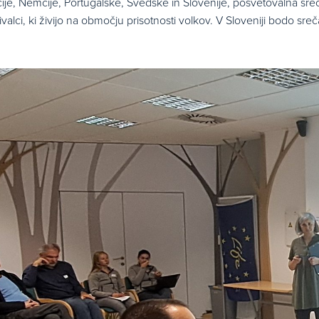
čije, Nemčije, Portugalske, Švedske in Slovenije, posvetovalna sre
ivalci, ki živijo na območju prisotnosti volkov. V Sloveniji bodo sre