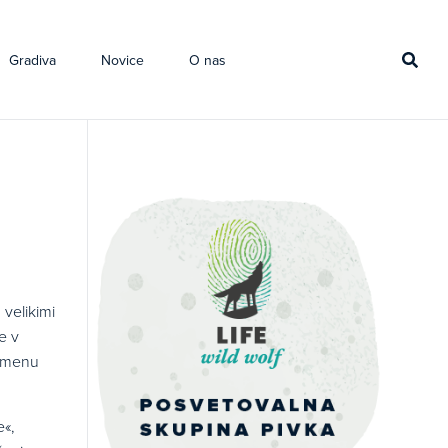
Gradiva
Novice
O nas
 velikimi
e v
pomenu
e«,