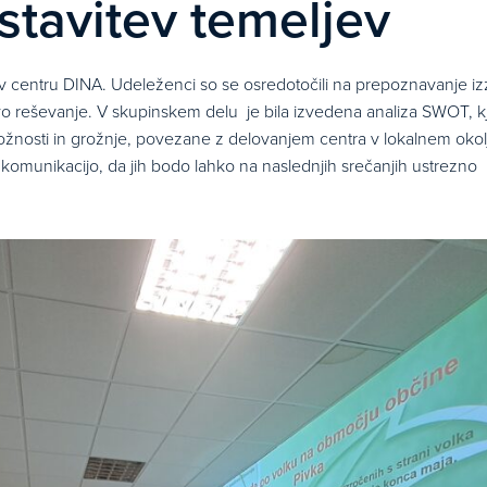
stavitev temeljev
, v centru DINA. Udeleženci so se osredotočili na prepoznavanje izz
ovo reševanje. V skupinskem delu je bila izvedena analiza SWOT, k
ložnosti in grožnje, povezane z delovanjem centra v lokalnem okol
in komunikacijo, da jih bodo lahko na naslednjih srečanjih ustrezno