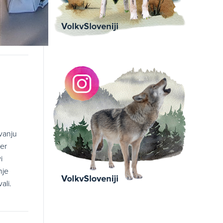
evanju
ter
i
nje
ali.
.