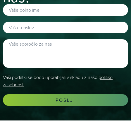
Vaši podatki se bodo uporabljali v skladu z našo
politiko
zasebnosti
POŠLJI