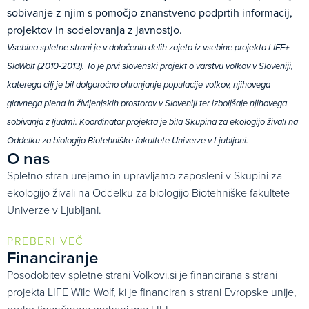
sobivanje z njim s pomočjo znanstveno podprtih informacij,
projektov in sodelovanja z javnostjo.
Vsebina spletne strani je v določenih delih zajeta iz vsebine projekta LIFE+
SloWolf (2010-2013). To je prvi slovenski projekt o varstvu volkov v Sloveniji,
katerega cilj je bil dolgoročno ohranjanje populacije volkov, njihovega
glavnega plena in življenjskih prostorov v Sloveniji ter izboljšaje njihovega
sobivanja z ljudmi. Koordinator projekta je bila Skupina za ekologijo živali na
Oddelku za biologijo Biotehniške fakultete Univerze v Ljubljani.
O nas
Spletno stran urejamo in upravljamo zaposleni v Skupini za
ekologijo živali na Oddelku za biologijo Biotehniške fakultete
Univerze v Ljubljani.
PREBERI VEČ
Financiranje
Posodobitev spletne strani Volkovi.si je financirana s strani
projekta
LIFE Wild Wolf
, ki je financiran s strani Evropske unije,