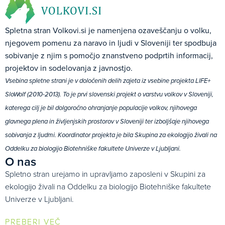
Spletna stran Volkovi.si je namenjena ozaveščanju o volku,
njegovem pomenu za naravo in ljudi v Sloveniji ter spodbuja
sobivanje z njim s pomočjo znanstveno podprtih informacij,
projektov in sodelovanja z javnostjo.
Vsebina spletne strani je v določenih delih zajeta iz vsebine projekta LIFE+
SloWolf (2010-2013). To je prvi slovenski projekt o varstvu volkov v Sloveniji,
katerega cilj je bil dolgoročno ohranjanje populacije volkov, njihovega
glavnega plena in življenjskih prostorov v Sloveniji ter izboljšaje njihovega
sobivanja z ljudmi. Koordinator projekta je bila Skupina za ekologijo živali na
Oddelku za biologijo Biotehniške fakultete Univerze v Ljubljani.
O nas
Spletno stran urejamo in upravljamo zaposleni v Skupini za
ekologijo živali na Oddelku za biologijo Biotehniške fakultete
Univerze v Ljubljani.
PREBERI VEČ